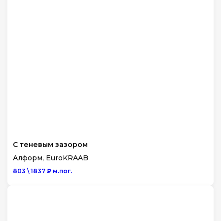
С теневым зазором
Алформ, EuroKRAAB
803 \ 1837 ₽ м.пог.