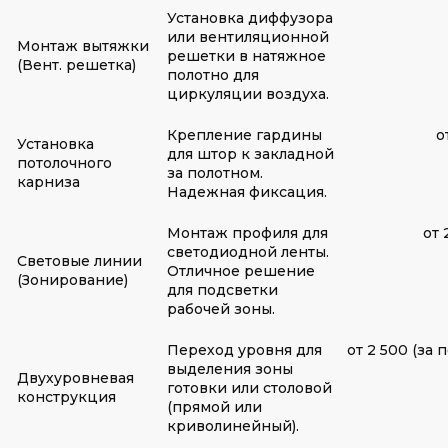
Установка диффузора
или вентиляционной
Монтаж вытяжки
решетки в натяжное
(Вент. решетка)
полотно для
циркуляции воздуха.
Крепление гардины
о
Установка
для штор к закладной
потолочного
за полотном.
карниза
Надежная фиксация.
Монтаж профиля для
от 
светодиодной ленты.
Световые линии
Отличное решение
(Зонирование)
для подсветки
рабочей зоны.
Переход уровня для
от 2 500 (за 
выделения зоны
Двухуровневая
готовки или столовой
конструкция
(прямой или
криволинейный).