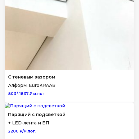
С теневым зазором
Алформ, EuroKRAAB
803 \ 1837 ₽ м.пог.
Парящий с подсветкой
+ LED-лента и БП
2200 ₽/м.пог.