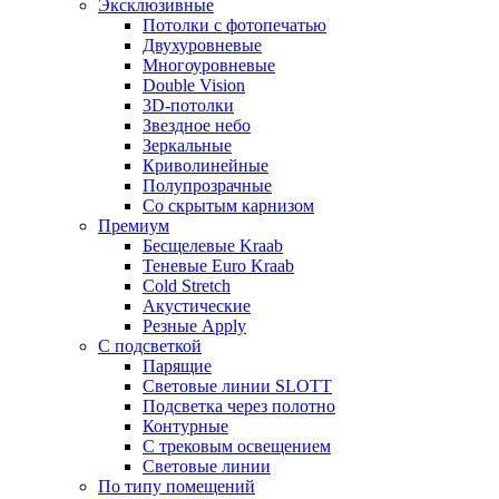
Эксклюзивные
Потолки с фотопечатью
Двухуровневые
Многоуровневые
Double Vision
3D-потолки
Звездное небо
Зеркальные
Криволинейные
Полупрозрачные
Со скрытым карнизом
Премиум
Бесщелевые Kraab
Теневые Euro Kraab
Cold Stretch
Акустические
Резные Apply
С подсветкой
Парящие
Световые линии SLOTT
Подсветка через полотно
Контурные
С трековым освещением
Световые линии
По типу помещений