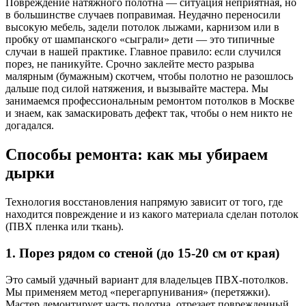
Повреждение натяжного полотна — ситуация неприятная, но
в большинстве случаев поправимая. Неудачно переносили
высокую мебель, задели потолок лыжами, карнизом или в
пробку от шампанского «сыграли» дети — это типичные
случаи в нашей практике. Главное правило: если случился
порез, не паникуйте. Срочно заклейте место разрыва
малярным (бумажным) скотчем, чтобы полотно не разошлось
дальше под силой натяжения, и вызывайте мастера. Мы
занимаемся профессиональным ремонтом потолков в Москве
и знаем, как замаскировать дефект так, чтобы о нем никто не
догадался.
Способы ремонта: как мы убираем
дырки
Технология восстановления напрямую зависит от того, где
находится повреждение и из какого материала сделан потолок
(ПВХ пленка или ткань).
1. Порез рядом со стеной (до 15-20 см от края)
Это самый удачный вариант для владельцев ПВХ-потолков.
Мы применяем метод «перегарпунивания» (перетяжки).
Мастер демонтирует часть полотна, отрезает поврежденный