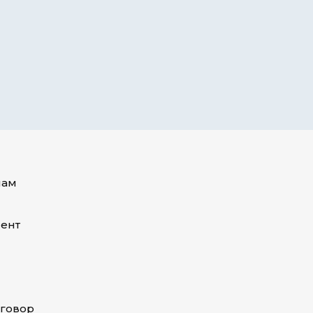
пам
ент
оговор