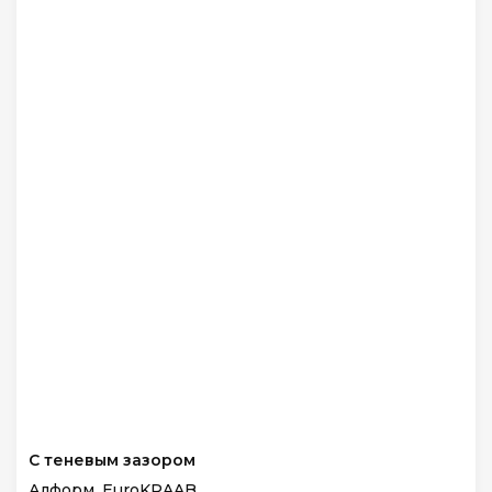
С теневым зазором
Алформ, EuroKRAAB