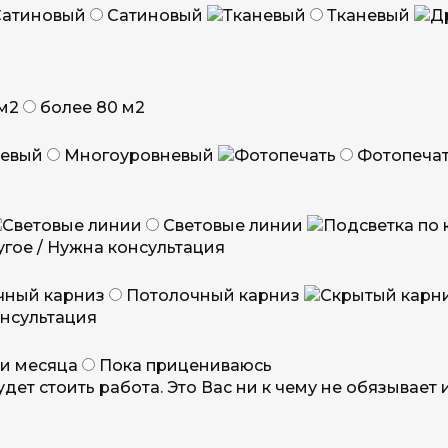
Сатиновый
Тканевый
м2
более 80 м2
Многоуровневый
Фотопеча
Световые линии
гое / Нужна консультация
Потолочный карниз
онсультация
ии месяца
Пока прицениваюсь
дет стоить работа. Это Вас ни к чему не обязывает