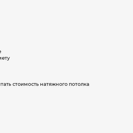
е
мету
тать стоимость натяжного потолка