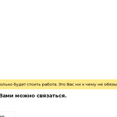
олько будет стоить работа. Это Вас ни к чему не обя
 Вами можно связаться.
ram