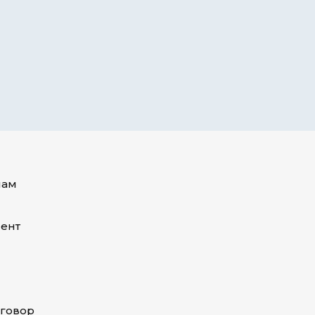
пам
ент
оговор