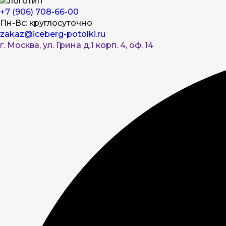
+7 (906) 708-66-00
Пн-Вс: круглосуточно
zakaz@iceberg-potolki.ru
г. Москва, ул. Грина д.1 корп. 4, оф. 14