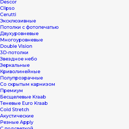
Descor
Clipso
Cerutti
Эксклюзивные
Потолки с фотопечатью
Двухуровневые
Многоуровневые
Double Vision
3D-потолки
Звездное небо
Зеркальные
Криволинейные
Полупрозрачные
Со скрытым карнизом
Премиум
Бесщелевые Kraab
Теневые Euro Kraab
Cold Stretch
Акустические
Резные Apply
С подсветкой